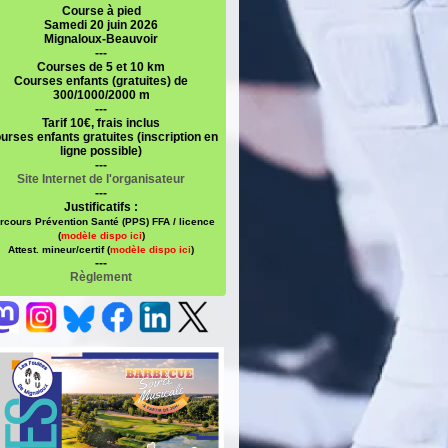
Course à pied
Samedi 20 juin 2026
Mignaloux-Beauvoir
---
Courses de 5 et 10 km
Courses enfants (gratuites) de
300/1000/2000 m
---
Tarif 10€, frais inclus
urses enfants gratuites (inscription en
ligne possible)
---
Site Internet de l'organisateur
---
Justificatifs :
rcours Prévention Santé (PPS) FFA / licence
(
modèle dispo ici
)
Attest. mineur/certif (
modèle dispo ici
)
---
Règlement