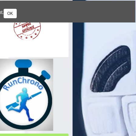
t.
OK