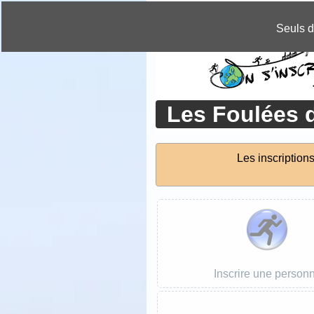
CHANGER DE LANGUE »
Seuls d
Les Foulées 
Les inscription
Inscrire une person